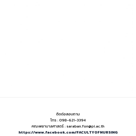
ติดต่อสอบถาม
โทร : 098-621-3394
คณะพยาบาลศาสตร์ :
saraban.fon@pi.ac.th
https://www.facebook.com/FACULTY0FNURSING