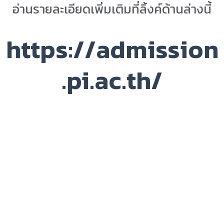
อ่านรายละเอียดเพิ่มเติมที่ลิ้งค์ด้านล่างนี้
https://admission
.pi.ac.th/