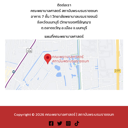
ติดต่อเรา
คณะพยาบาลศาสตร์ สถาบันพระบรมราชชนก
อาคาร 7 ชั้น 1 วิทยาลัยพยาบาลบรมราชชนนี
จังหวัดนนทบุรี (วิทยาเขตศรีธัญญา)
ต.ตลาดขวัญ อ.เมือง จ.นนทบุรี
แผนที่คณะพยาบาลศาสตร์
Copyright © 2026 คณะพยาบาลศาสตร์ | สถาบันพระบรมราชชนก