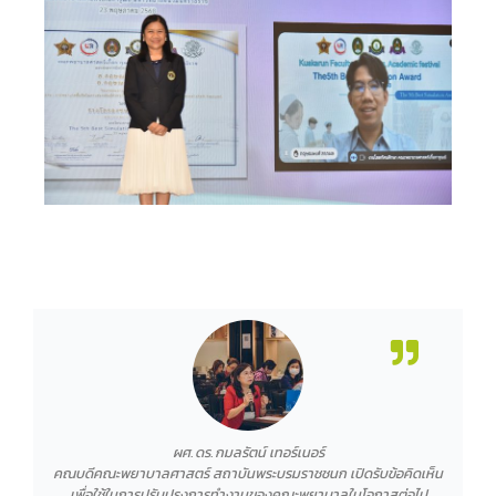
ผศ.ดร.กมลรัตน์ เทอร์เนอร์
คณบดีคณะพยาบาลศาสตร์ สถาบันพระบรมราชชนก เปิดรับข้อคิดเห็น
เพื่อใช้ในการปรับปรุงการทำงานของคณะพยาบาลในโอกาสต่อไป